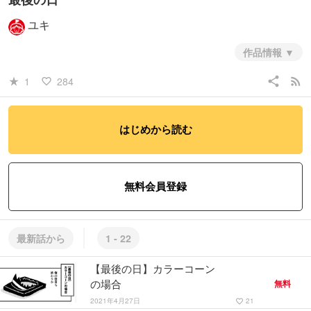
ユキ
作品情報
share
rss_feed
1
284
star_rate
favorite_border
はじめから読む
#少年
#日常系
#ヒューマン・ドラマ
無料会員登録
最新話から
1 - 22
【最後の日】カラーコーン
の場合
無料
2021年4月27日
21
favorite_border