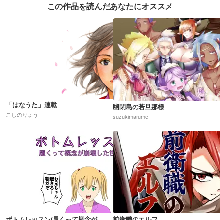
この作品を読んだあなたにオススメ
「はなうた」連載
幽閉島の若旦那様
こしのりょう
suzukimarume
ボトムレッスン(履くって概念が崩壊した世界)R18
前衛職のエルフ