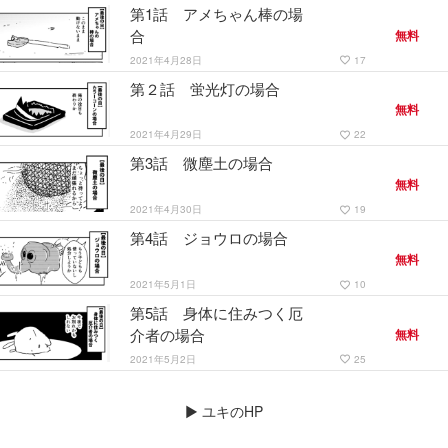
第1話 アメちゃん棒の場
合
無料
2021年4月28日
17
favorite_border
第２話 蛍光灯の場合
無料
2021年4月29日
22
favorite_border
第3話 微塵土の場合
無料
2021年4月30日
19
favorite_border
第4話 ジョウロの場合
無料
2021年5月1日
10
favorite_border
第5話 身体に住みつく厄
介者の場合
無料
2021年5月2日
25
favorite_border
▶
ユキのHP