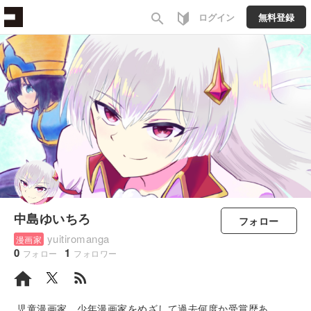
search
ログイン
無料登録
中島ゆいちろ
フォロー
yuitiromanga
漫画家
0
1
フォロー
フォロワー
rss_feed
児童漫画家、少年漫画家をめざして過去何度か受賞歴あ