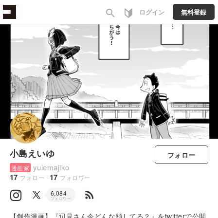
search
ログイン
無料登録
小島えいゆ
フォロー
yuiemajiko
漫画家
17
17
フォロー
フォロワー
rss_feed
6,084
フォロワー
【創作漫画】『辺見さん今どんな顔してる？』をtwitterで公開