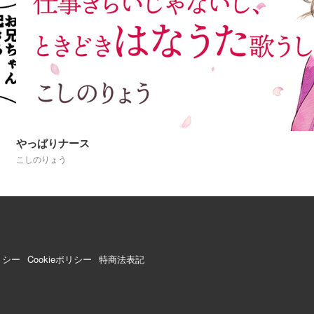
18
やっぱりナース
こしのりょう
リシー
Cookieポリシー
特商法表記