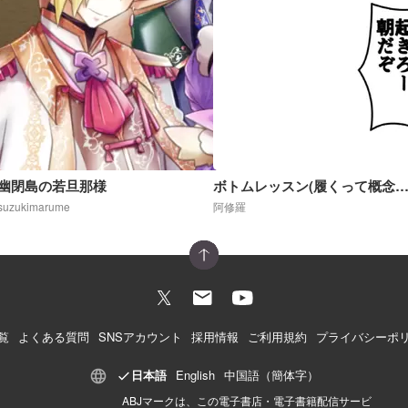
幽閉島の若旦那様
ボトムレッスン(履くって概念が崩壊した世界)R
suzukimarume
阿修羅
覧
よくある質問
SNSアカウント
採用情報
ご利用規約
プライバシーポ
日本語
English
中国語（簡体字）
ABJマークは、この電子書店・電子書籍配信サービ