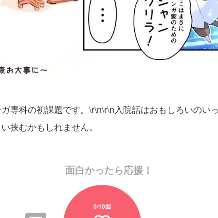
ガ専科の初課題です。\r\n\r\n入院話はおもしろいのい
ょい挟むかもしれません。
面白かったら応援！
0
/10回