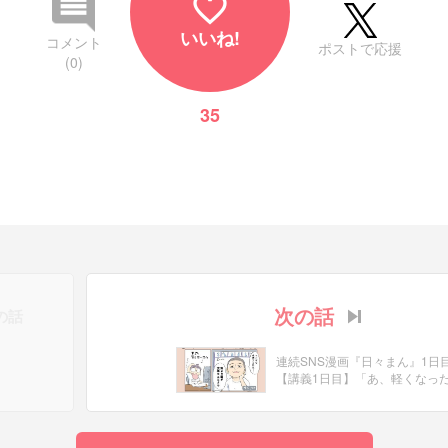
favorite_border
いいね!
コメント
ポストで応援
(0)
35
次の話
の話
連続SNS漫画『日々まん』1日
【講義1日目】「あ、軽くなっ