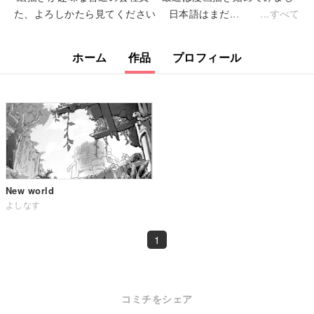
た、よろしかたら見てください 日本語はまだ...
すべて
ホーム
作品
プロフィール
New world
よしなす
1
コミチをシェア