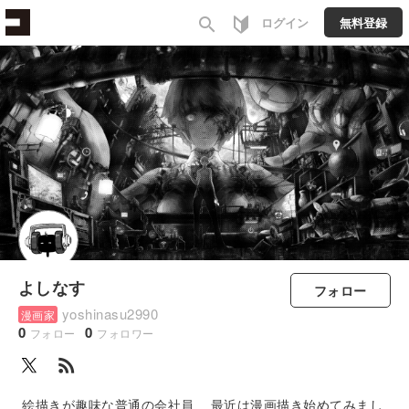
search
ログイン
無料登録
よしなす
フォロー
yoshinasu2990
漫画家
0
0
フォロー
フォロワー
rss_feed
絵描きが趣味な普通の会社員 最近は漫画描き始めてみまし