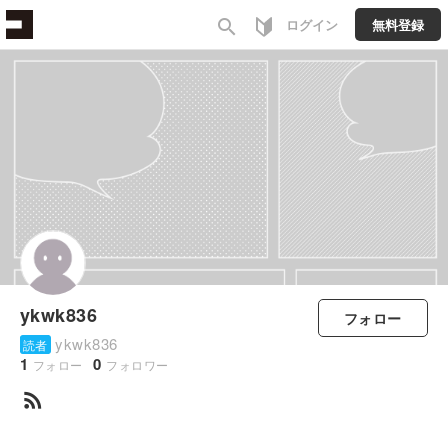
search
ログイン
無料登録
ykwk836
フォロー
ykwk836
読者
1
0
フォロー
フォロワー
rss_feed
すべて