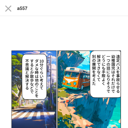
close
a557