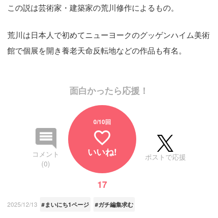
この説は芸術家・建築家の荒川修作によるもの。
荒川は日本人で初めてニューヨークのグッゲンハイム美術
館で個展を開き養老天命反転地などの作品も有名。
面白かったら応援！
0
/10回
favorite_border
いいね!
コメント
ポストで応援
(0)
17
2025/12/13
#まいにち1ページ
#ガチ編集求む