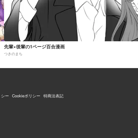
先輩×後輩の1ページ百合漫画
つきのまち
リシー
Cookieポリシー
特商法表記