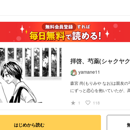
拝啓、芍薬(シャクヤク
yamane11
森宮 尚(もりみや なお)は親友の
にずっと恋心を抱いていたが、
に恋人が出来てしまい…
star_rate
favorite_border
1
118
#学園
#恋愛
#GL・
はじめから読む