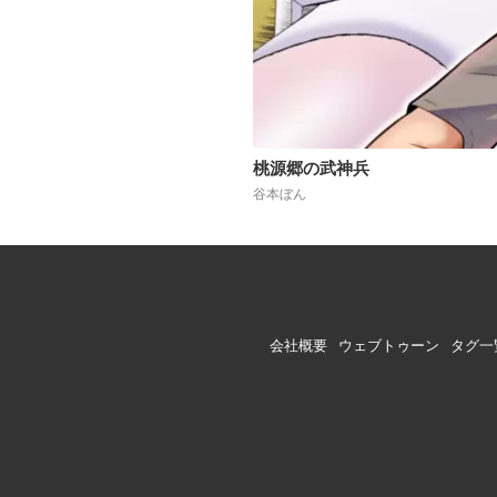
桃源郷の武神兵
谷本ぼん
会社概要
ウェブトゥーン
タグ一