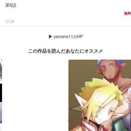
第5話
無料
28
favorite_border
▶
yamane11のHP
この作品を読んだあなたにオススメ