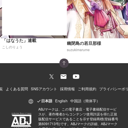
「はなうた」連載
幽閉島の若旦那様
こしのりょう
suzukimarume
覧
よくある質問
SNSアカウント
採用情報
ご利用規約
プライバシーポ
日本語
English
中国語（簡体字）
ABJマークは、この電子書店・電子書籍配信サービ
スが、著作権者からコンテンツ使用許諾を得た正規
版配信サービスであることを示す登録商標(登録番号
第6091713号)です。ABJマークの詳細、ABJマーク