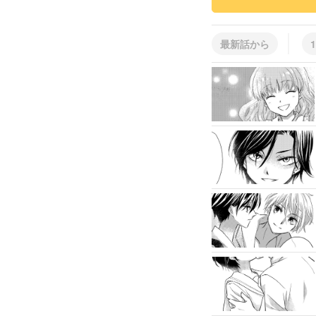
最新話から
1