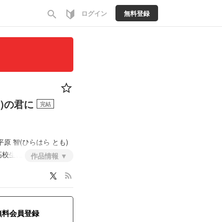
search
ログイン
無料登録
)の君に
完結
平原 智(ひらはら とも)
高校生になったある日智
作品情報
rss_feed
百合
無料会員登録