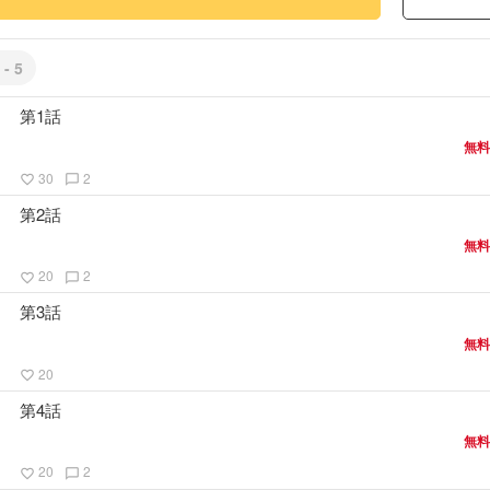
 - 5
第1話
無料
30
2
favorite_border
chat_bubble_outline
第2話
無料
20
2
favorite_border
chat_bubble_outline
第3話
無料
20
favorite_border
第4話
無料
20
2
favorite_border
chat_bubble_outline