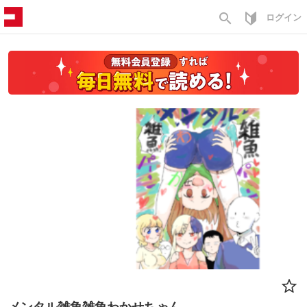
search
ログイン
メンタル雑魚雑魚わかせちゃん