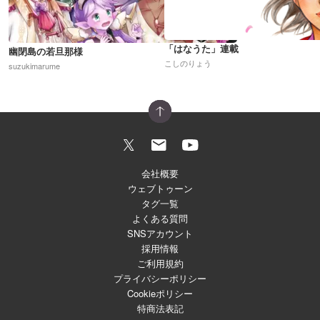
「はなうた」連載
幽閉島の若旦那様
こしのりょう
suzukimarume
会社概要
ウェブトゥーン
タグ一覧
よくある質問
SNSアカウント
採用情報
ご利用規約
プライバシーポリシー
Cookieポリシー
特商法表記