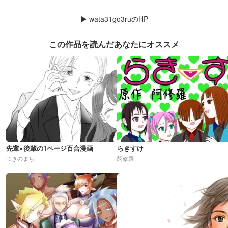
▶
wata31go3ruのHP
この作品を読んだあなたにオススメ
先輩×後輩の1ページ百合漫画
らきすけ
つきのまち
阿修羅