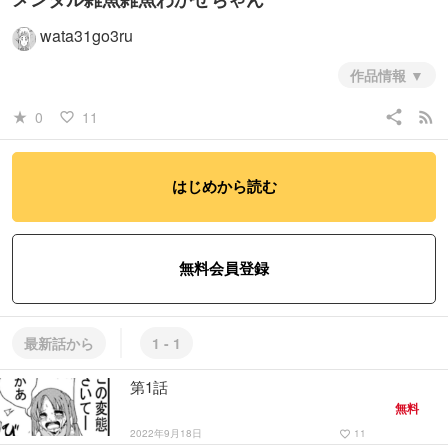
wata31go3ru
作品情報
メンタル雑魚わかせちゃん
share
rss_feed
0
11
star_rate
favorite_border
#少年
#コメディ・ギャグ
#日常系
はじめから読む
無料会員登録
最新話から
1 - 1
第1話
無料
2022年9月18日
11
favorite_border