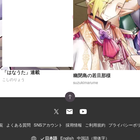
「はなうた」連載
幽閉島の若旦那様
こしのりょう
suzukimarume
覧
よくある質問
SNSアカウント
採用情報
ご利用規約
プライバシーポ
日本語
English
中国語（簡体字）