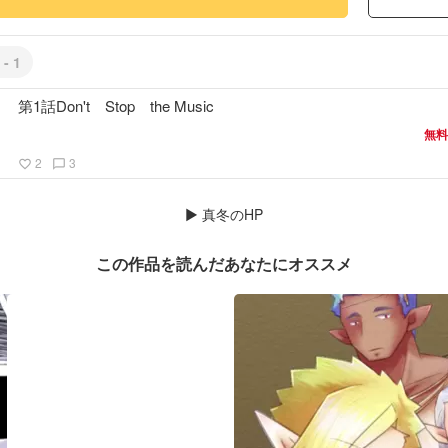
 - 1
第1話Don't Stop the Music
無料
2
3
favorite_border
chat_bubble_outline
▶
真冬のHP
この作品を読んだあなたにオススメ