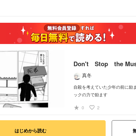
Don't Stop the Mus
真冬
自殺を考えていた少年の前に励
ックの力で励ます
#少年
#コメディ・ギャグ
star_rate
favorite_border
0
2
#ヒューマン・ドラマ
はじめから読む