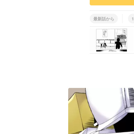
最新話から
1