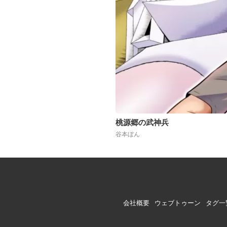
桃源郷の武神兵
谷本ぼん
会社概要
ウェブトゥーン
タグ一