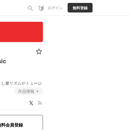
search
ログイン
無料登録
ic
まし屋リズムがミュージ
作品情報
rss_feed
無料会員登録