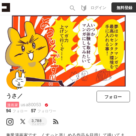
search
ログイン
無料登録
うさ／
フォロー
usa80053
漫画家
94
57
フォロー
フォロワー
rss_feed
3,788
フォロワー
兼業漫画家です。くすっと楽しめる作品を目指して描いてま