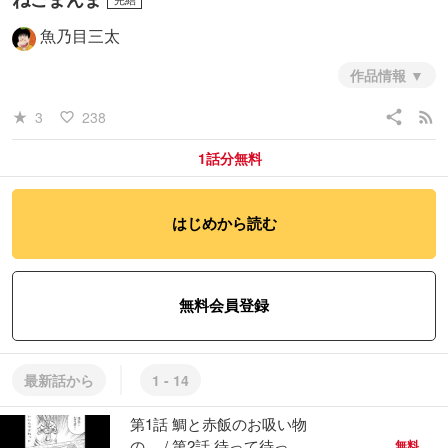
魚乃目三太
作品情報
share
rss_feed
3
238
star_rate
favorite_border
1話分無料
はじめから読む
#青年
#日常系
無料会員登録
最新話から
1 - 14
第1話 鯛と赤飯のお吸い物
の… / 第2話 待って待って
無料