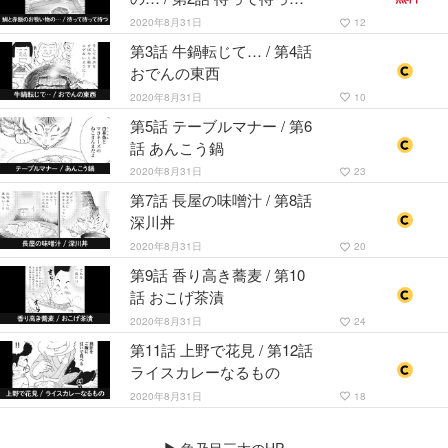
待つ
2020年8月31日
12
favorite_border
第3話 牛鍋転じて… / 第4話
おでんの東西
2020年8月31日
10
favorite_border
第5話 テーブルマナー / 第6
話 あんこう鍋
2020年8月31日
23
favorite_border
第7話 長屋の味噌汁 / 第8話
深川丼
2020年8月31日
20
favorite_border
第9話 香り高き蕎麦 / 第10
話 おこげ茶漬
2020年8月31日
24
favorite_border
第11話 上野で花見 / 第12話
ライスカレーなるもの
2020年8月31日
18
favorite_border
▶
魚乃目三太のHP