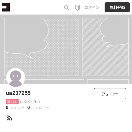
search
ログイン
無料登録
ua237255
フォロー
ua237255
漫画家
0
0
フォロー
フォロワー
rss_feed
すべて