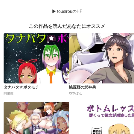
▶
tousirouのHP
この作品を読んだあなたにオススメ
タナバタ☆ボタモチ
桃源郷の武神兵
阿修羅
谷本ぼん