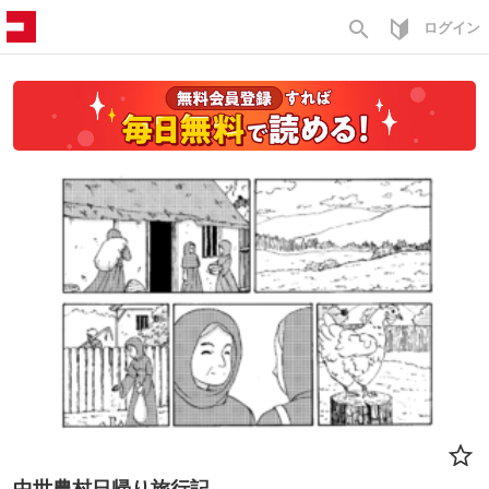
search
ログイン
中世農村日帰り旅行記