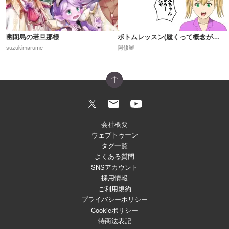
幽閉島の若旦那様
ボトムレッスン(履くって概念が崩壊した世界)R18
suzukimarume
阿修羅
会社概要
ウェブトゥーン
タグ一覧
よくある質問
SNSアカウント
採用情報
ご利用規約
プライバシーポリシー
Cookieポリシー
特商法表記