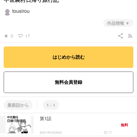
tousirou
作品情報
share
rss_feed
0
17
star_rate
favorite_border
はじめから読む
無料会員登録
最新話から
1 - 1
第1話
無料
2021年5月26日
17
favorite_border