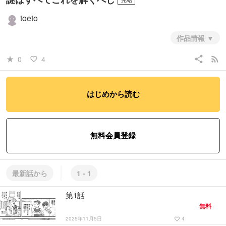
toeto
作品情報
share
rss_feed
0
4
star_rate
favorite_border
#少年
#ミステリー・ホラー
はじめから読む
無料会員登録
最新話から
1 - 1
第1話
無料
2025年11月5日
4
favorite_border