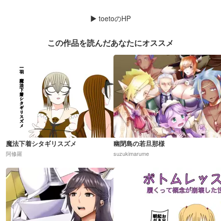
▶
toetoのHP
この作品を読んだあなたにオススメ
魔法下着シタギリスズメ
幽閉島の若旦那様
阿修羅
suzukimarume