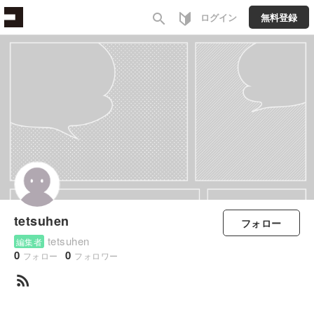
search
ログイン
無料登録
tetsuhen
フォロー
tetsuhen
編集者
0
0
フォロー
フォロワー
rss_feed
すべて