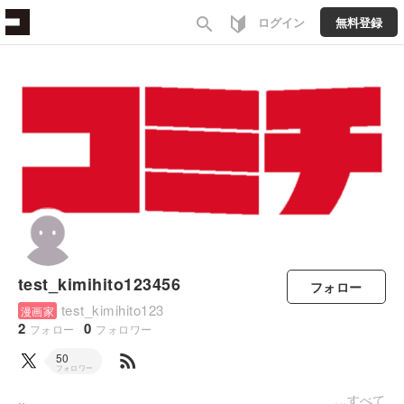
search
ログイン
無料登録
test_kimihito123456
フォロー
test_kimihito123
漫画家
2
0
フォロー
フォロワー
rss_feed
50
フォロワー
,,
すべて