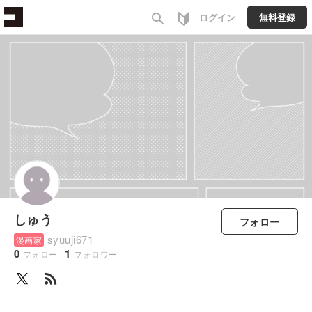
search
ログイン
無料登録
しゅう
フォロー
syuuji671
漫画家
0
1
フォロー
フォロワー
rss_feed
すべて