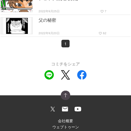
2022年9月25日
7
favorite_border
父の秘密
2022年9月20日
62
favorite_border
1
コミチをシェア
会社概要
ウェブトゥーン