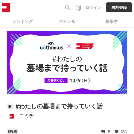
search
ログイン
無料登録
ランキング
ジャンル
募集中
#
わたしの墓場まで持っていく話
コミチ
8
203
8投稿