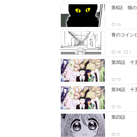
第6話 猫
10
favorite_border
青のコイン
16
1
favorite_border
chat_bubble_outline
第35話 
10
favorite_border
第34話 
10
favorite_border
第23話
21
favorite_border