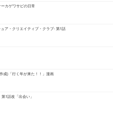
ナーカゲワサビの日常
ルチュア・クリエイティブ・クラブ- 第1話
元旦作成)「行く年が来た！！」漫画
 第1話改「出会い」