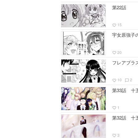
第22話
15
favorite_border
宇女原強子
20
favorite_border
フレアブラ
10
2
favorite_border
chat_bubble_outline
第33話 
1
favorite_border
第32話 
3
favorite_border