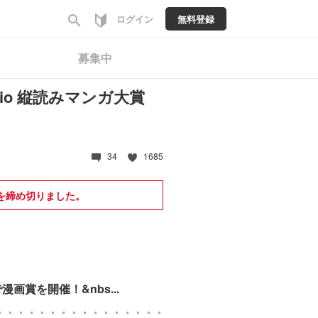
search
ログイン
無料登録
募集中
tudio 縦読みマンガ大賞
34
1685
を締め切りました。
画賞を開催！&nbs...