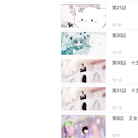
第21話
30
favorite_border
第20話
23
favorite_border
第30話 
10
favorite_border
第31話 
15
favorite_border
第8話 王
8
favorite_border