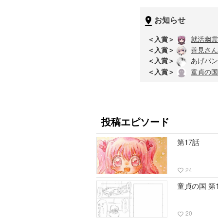
お知らせ
＜入賞＞
就活幽霊
＜入賞＞
善見さん
＜入賞＞
あげパン
＜入賞＞
童貞の国
投稿エピソード
第17話
24
favorite_border
童貞の国 第
20
favorite_border