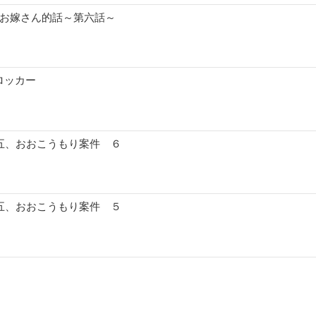
のお嫁さん的話～第六話～
ロッカー
十五、おおこうもり案件 ６
十五、おおこうもり案件 ５