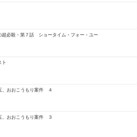
の超必殺・第７話 ショータイム・フォー・ユー
スト
十五、おおこうもり案件 ４
十五、おおこうもり案件 ３