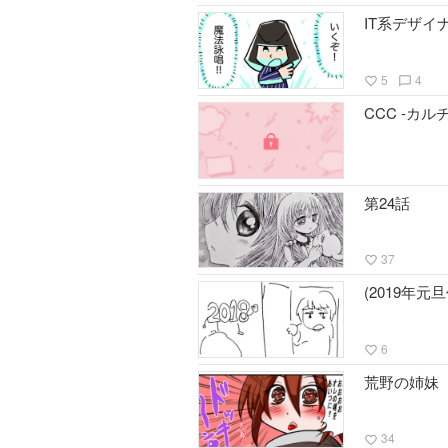
IT系デザイ
5
4
favorite_border
chat_bubble_outline
CCC -カ
第24話
37
favorite_border
(2019年
6
favorite_border
荒野の姉妹
34
favorite_border