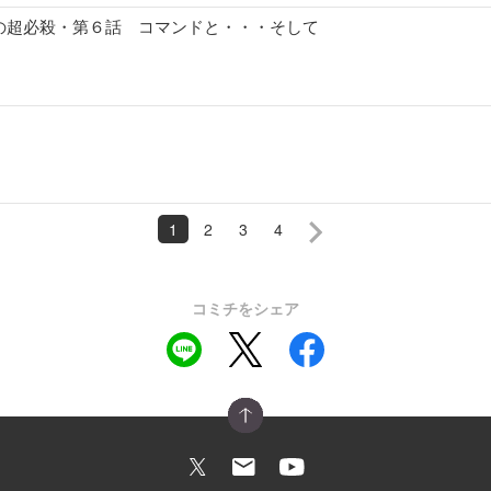
の超必殺・第６話 コマンドと・・・そして
1
2
3
4
コミチをシェア