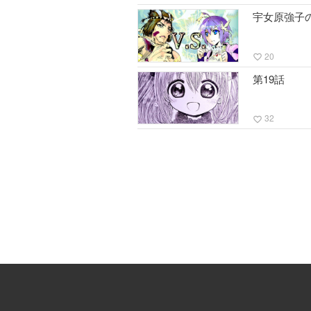
宇女原強子
20
favorite_border
第19話
32
favorite_border