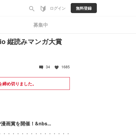
search
ログイン
無料登録
募集中
tudio 縦読みマンガ大賞
34
1685
を締め切りました。
画賞を開催！&nbs...