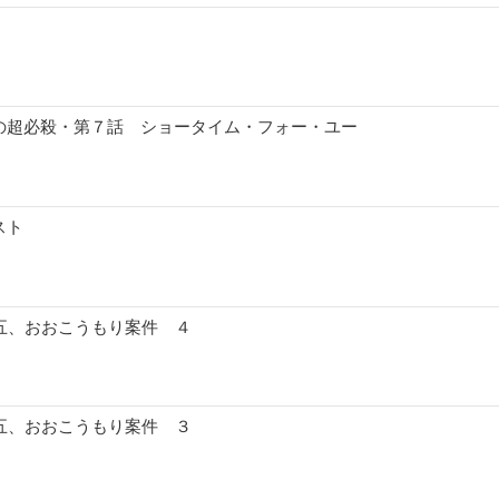
の超必殺・第７話 ショータイム・フォー・ユー
スト
十五、おおこうもり案件 ４
十五、おおこうもり案件 ３