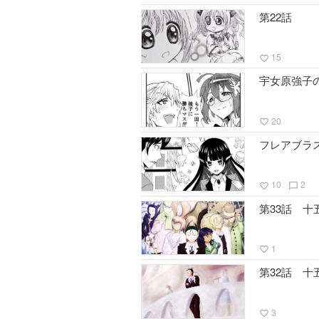
第22話
15
favorite_border
宇女原強子
20
favorite_border
フレアブラ
10
2
favorite_border
chat_bubble_outline
第33話 
1
favorite_border
第32話 
3
favorite_border