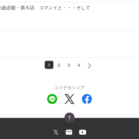
の超必殺・第６話 コマンドと・・・そして
1
2
3
4
コミチをシェア