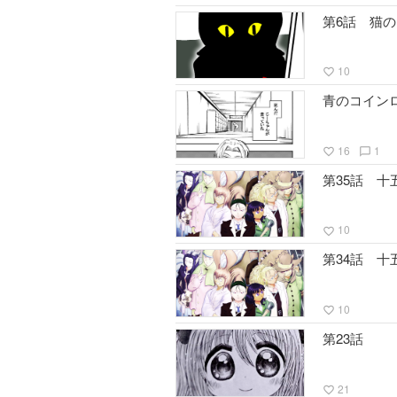
第6話 猫
10
favorite_border
青のコイン
16
1
favorite_border
chat_bubble_outline
第35話 
10
favorite_border
第34話 
10
favorite_border
第23話
21
favorite_border