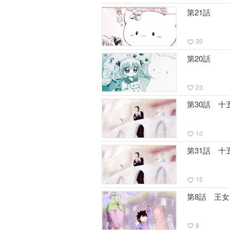
第21話
30
favorite_border
第20話
23
favorite_border
第30話 
10
favorite_border
第31話 
15
favorite_border
第8話 王
8
favorite_border