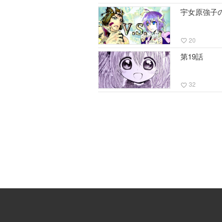
宇女原強子
20
favorite_border
第19話
32
favorite_border