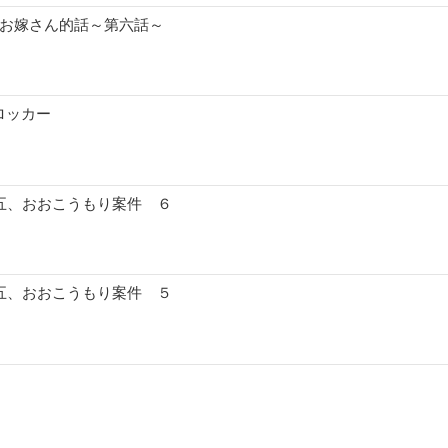
のお嫁さん的話～第六話～
ロッカー
十五、おおこうもり案件 ６
十五、おおこうもり案件 ５