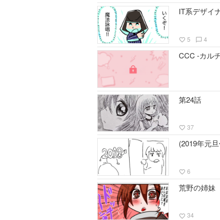
IT系デザイ
5
4
favorite_border
chat_bubble_outline
CCC -カ
第24話
37
favorite_border
(2019年
6
favorite_border
荒野の姉妹
34
favorite_border