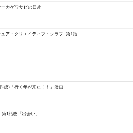
ナーカゲワサビの日常
ルチュア・クリエイティブ・クラブ- 第1話
元旦作成)「行く年が来た！！」漫画
 第1話改「出会い」