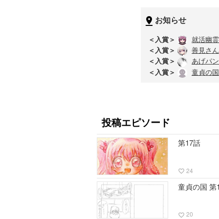
お知らせ
＜入賞＞
就活幽霊
＜入賞＞
善見さん
＜入賞＞
あげパン
＜入賞＞
童貞の国
投稿エピソード
第17話
24
favorite_border
童貞の国 第
20
favorite_border