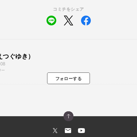
コミチをシェア
えつぐゆき）
908
ワー
フォロー
する