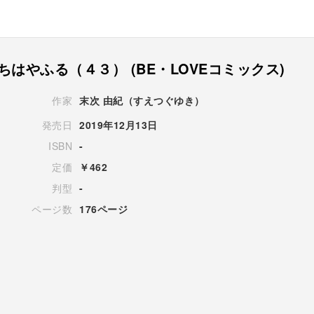
ちはやふる（４３） (BE・LOVEコミックス)
作家
末次 由紀（すえつぐゆき）
発売日
2019年12月13日
ISBN
-
定価
￥462
判型
-
ページ数
176ページ