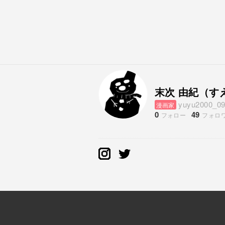
末次 由紀（す
yuyu2000_0
漫画家
0
49
フォロー
フォロ