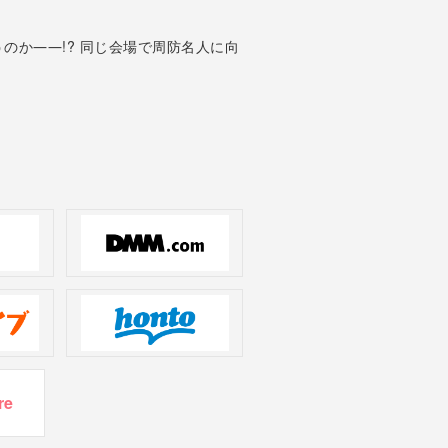
のか――!? 同じ会場で周防名人に向
re