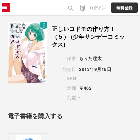
search
ログイン
無料登録
正しいコドモの作り方！
（５） (少年サンデーコミッ
クス)
作家
もりた毬太
発売日
2013年9月18日
ISBN
-
定価
￥462
判型
-
電子書籍を購入する