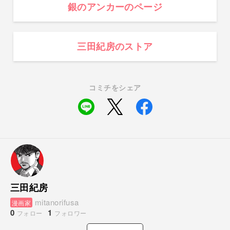
銀のアンカーのページ
三田紀房のストア
コミチをシェア
三田紀房
mitanorifusa
漫画家
0
1
フォロー
フォロワー