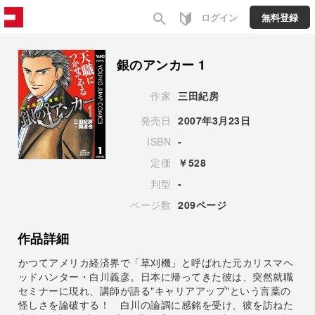
search
ログイン
無料登録
銀のアンカー 1
作家
三田紀房
発売日
2007年3月23日
ISBN
-
定価
￥528
判型
-
ページ数
209ページ
作品詳細
かつてアメリカ経済界で「草刈機」と呼ばれた元カリスマヘ
ッドハンター・白川義彦。日本に帰ってきた彼は、突然就職
セミナーに現れ、講師が語る"キャリアアップ"という言葉の
怪しさを論破する！ 白川の論調に感銘を受け、彼を訪ねた