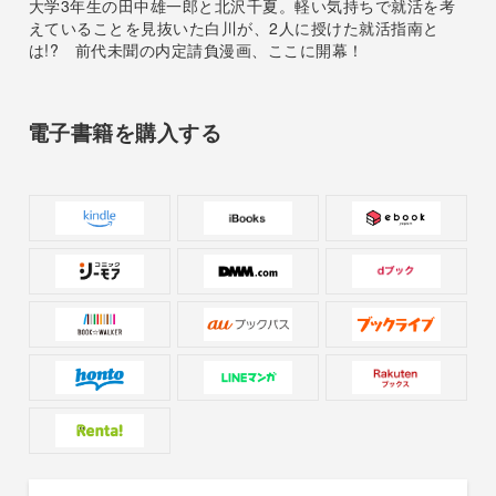
大学3年生の田中雄一郎と北沢千夏。軽い気持ちで就活を考
えていることを見抜いた白川が、2人に授けた就活指南と
は!? 前代未聞の内定請負漫画、ここに開幕！
電子書籍を購入する