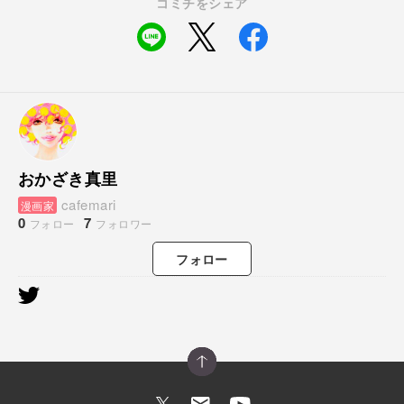
コミチをシェア
おかざき真里
cafemari
漫画家
0
7
フォロー
フォロワー
フォロー