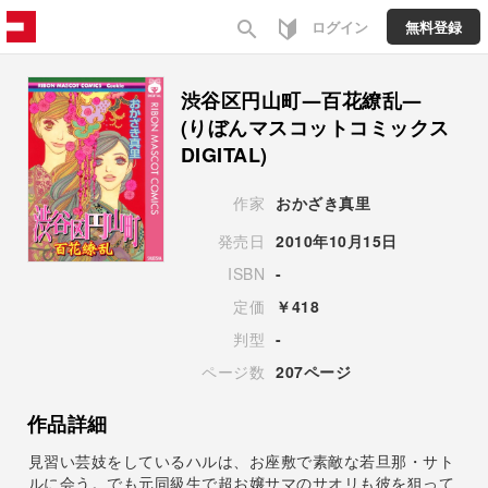
search
ログイン
無料登録
渋谷区円山町―百花繚乱―
(りぼんマスコットコミックス
DIGITAL)
作家
おかざき真里
発売日
2010年10月15日
ISBN
-
定価
￥418
判型
-
ページ数
207ページ
作品詳細
見習い芸妓をしているハルは、お座敷で素敵な若旦那・サト
ルに会う。でも元同級生で超お嬢サマのサオリも彼を狙って