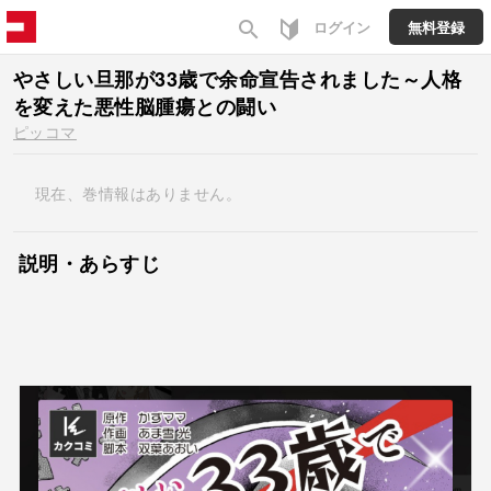
search
ログイン
無料登録
やさしい旦那が33歳で余命宣告されました～人格
を変えた悪性脳腫瘍との闘い
ピッコマ
現在、巻情報はありません。
説明・あらすじ