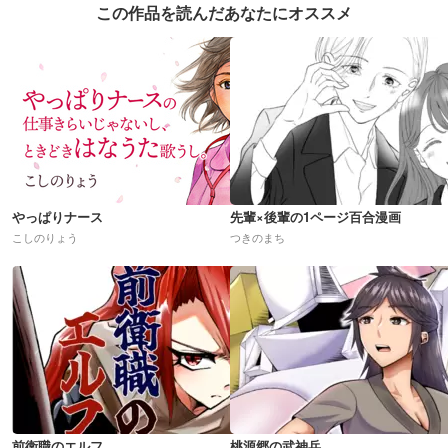
この作品を読んだあなたにオススメ
やっぱりナース
先輩×後輩の1ページ百合漫画
こしのりょう
つきのまち
前衛職のエルフ
桃源郷の武神兵