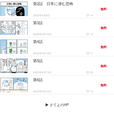
第2話 日常に潜む恐怖
無料
2022年4月9日
14
favorite_border
第3話
無料
2022年4月10日
13
favorite_border
第4話
無料
2022年4月12日
11
favorite_border
第5話
無料
2022年4月13日
23
favorite_border
第6話
無料
2022年4月14日
13
favorite_border
▶
さてよのHP