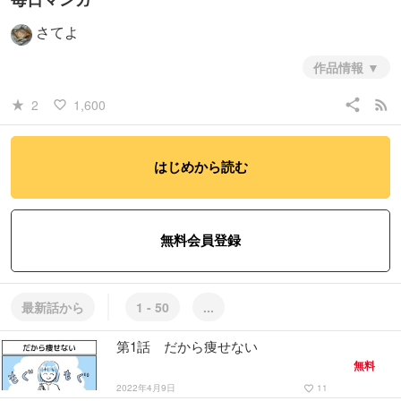
さてよ
作品情報
share
rss_feed
2
1,600
star_rate
favorite_border
はじめから読む
無料会員登録
最新話から
1 - 50
...
第1話 だから痩せない
無料
2022年4月9日
11
favorite_border