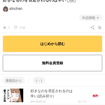
stnchan
作品情報
share
rss_feed
1
113
star_rate
favorite_border
#ノンフィクション・エッセイ
#日常系
はじめから読む
無料会員登録
最新話から
1 - 1
好きなのを否定されるのは
辛い(読み切り)
無料
2021年6月1日
113
favorite_border