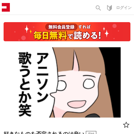
search
ログイン
好きなものを否定されるのは辛い
完結