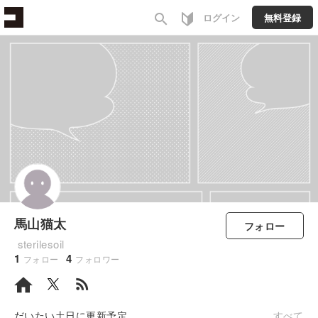
search
ログイン
無料登録
馬山猫太
フォロー
sterilesoil
1
4
フォロー
フォロワー
rss_feed
だいたい土日に更新予定
すべて