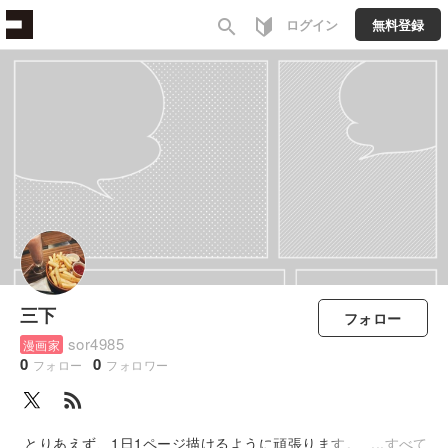
search
ログイン
無料登録
三下
フォロー
sor4985
漫画家
0
0
フォロー
フォロワー
rss_feed
とりあえず、1日1ページ描けるように頑張ります。
すべて