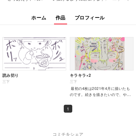
ホーム
作品
プロフィール
読み切り
キラキラ×2
三下
三下
最初の4枚は2021年4月に描いたも
のです。続きを描きたいので、やる
気を出すためにひとまずここに載せ
ます。
1
コミチをシェア