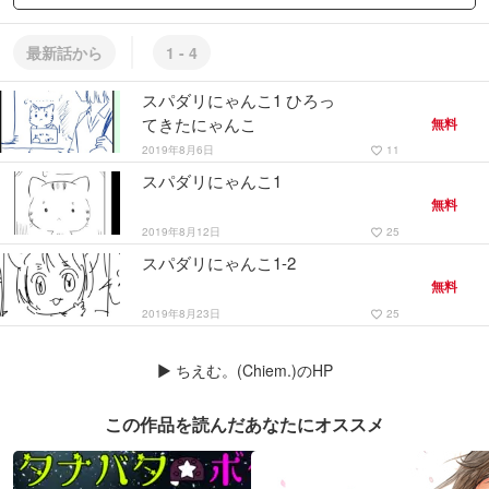
最新話から
1 - 4
スパダリにゃんこ1 ひろっ
てきたにゃんこ
無料
2019年8月6日
11
favorite_border
スパダリにゃんこ1
無料
2019年8月12日
25
favorite_border
スパダリにゃんこ1-2
無料
2019年8月23日
25
favorite_border
▶
ちえむ。(Chiem.)のHP
この作品を読んだあなたにオススメ