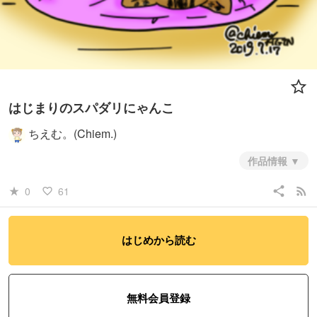
はじまりのスパダリにゃんこ
ちえむ。(Chiem.)
作品情報
share
rss_feed
0
61
star_rate
favorite_border
はじめから読む
無料会員登録