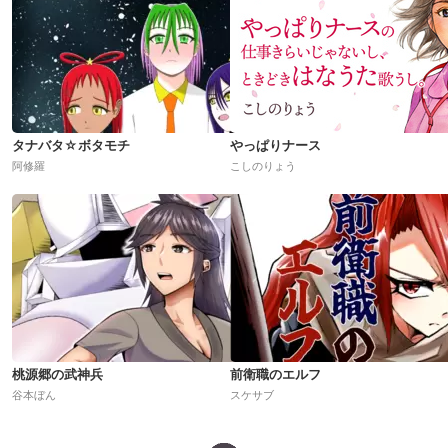
タナバタ☆ボタモチ
やっぱりナース
阿修羅
こしのりょう
桃源郷の武神兵
前衛職のエルフ
谷本ぼん
スケサブ