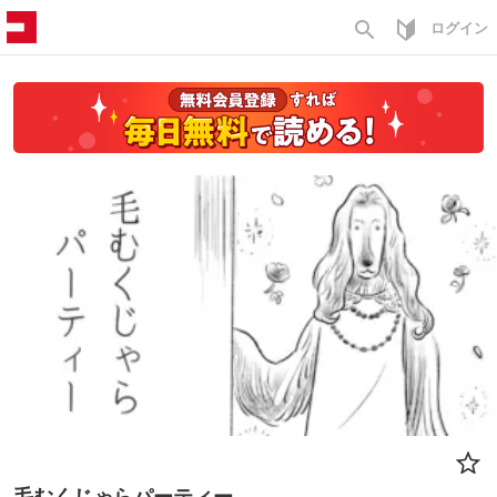
search
ログイン
毛むくじゃらパーティー