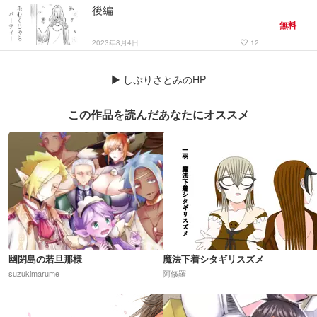
後編
無料
2023年8月4日
12
favorite_border
▶
しぷりさとみのHP
この作品を読んだあなたにオススメ
幽閉島の若旦那様
魔法下着シタギリスズメ
suzukimarume
阿修羅