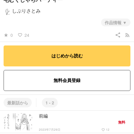
しぷりさとみ
作品情報
2020年の作品です。変なことが起こるお話を描いてみたかったのです
share
rss_feed
0
24
star_rate
favorite_border
が、まだまだ「ヘンテコさ」が足りなかったな、と思います。
#ファンタジー・SF
#コメディ・ギャグ
#日常系
はじめから読む
無料会員登録
最新話から
1 - 2
前編
無料
2023年7月29日
12
favorite_border