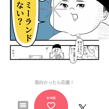
面白かったら応援！
0
/10回
favorite_border