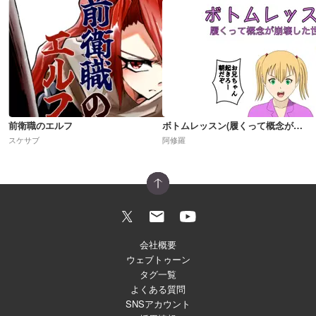
前衛職のエルフ
ボトムレッスン(履くって概念が崩壊した世界)R18
スケサブ
阿修羅
会社概要
ウェブトゥーン
タグ一覧
よくある質問
SNSアカウント