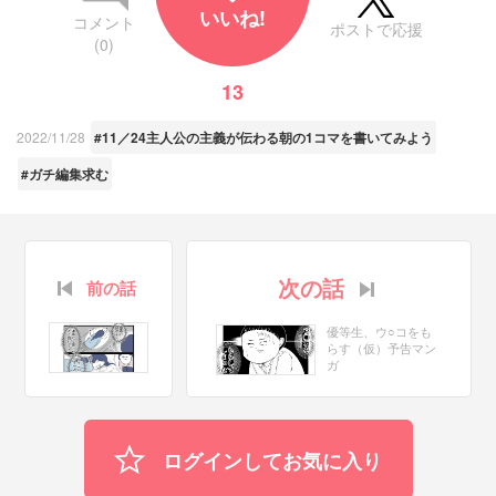
いいね!
コメント
ポストで応援
(0)
13
2022/11/28
#11／24主人公の主義が伝わる朝の1コマを書いてみよう
#ガチ編集求む
次の話
前の話
優等生、ウ○コをも
らす（仮）予告マン
ガ
ログインしてお気に入り