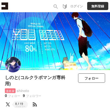
search
ログイン
無料登録
しのと(コルクラボマンガ専科
フォロー
用)
shinoto
漫画家
0
9
フォロー
フォロワー
rss_feed
8,119
フォロワー