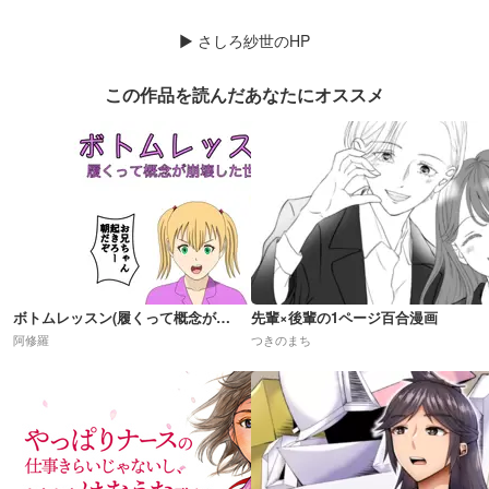
▶
さしろ紗世のHP
この作品を読んだあなたにオススメ
ボトムレッスン(履くって概念が崩壊した世界)R18
先輩×後輩の1ページ百合漫画
阿修羅
つきのまち