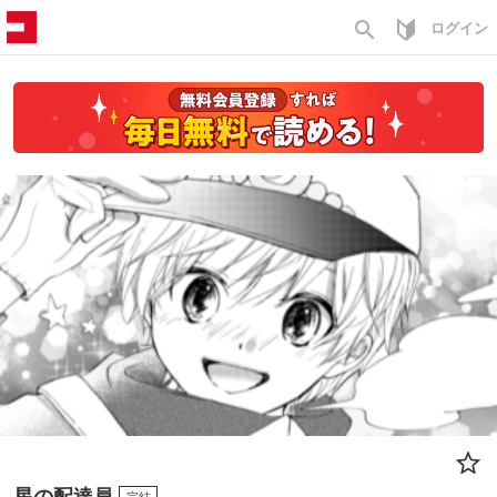
search
ログイン
星の配達員
完結