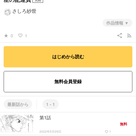
さしろ紗世
作品情報
嘘も本当も星も越えて、届けたい思いがあるんだ。
過去投稿作
share
rss_feed
0
1
star_rate
favorite_border
2019.09
#少女
#ファンタジー・SF
#ヒューマン・ドラマ
はじめから読む
無料会員登録
最新話から
1 - 1
第1話
無料
2022年5月29日
1
favorite_border