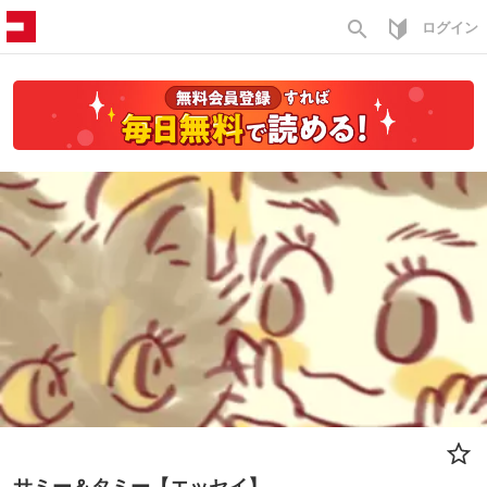
search
ログイン
サミー＆タミー【エッセイ】