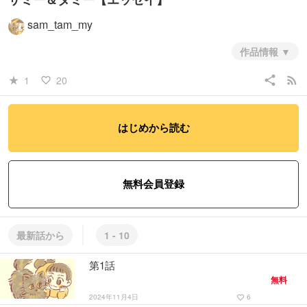
sam_tam_my
作品情報
（１部完）長女サミー（８才♀猫）と次女タミー（※仮名１才♀ヒト）
share
rss_feed
1
20
star_rate
favorite_border
の記録を漫画でつづります！2024年11月スタート タミーはサミーが
大好き！サミーは・・・
はじめから読む
#ノンフィクション・エッセイ
無料会員登録
最新話から
1 - 10
第1話
無料
2024年11月4日
6
favorite_border