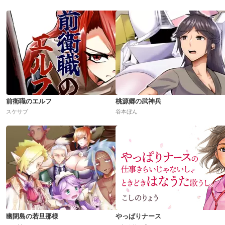
前衛職のエルフ
桃源郷の武神兵
スケサブ
谷本ぼん
幽閉島の若旦那様
やっぱりナース