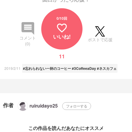
0
/10回
favorite_border
いいね!
コメント
ポストで応援
(0)
11
2019/2/11
#忘れられない一杯のコーヒー #3CoffeeaDay #ネスカフェ
作者
ruiruidayo25
フォローする
この作品を読んだあなたにオススメ