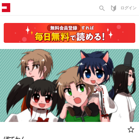
search
ログイン
ぽてわん