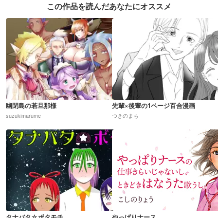
この作品を読んだあなたにオススメ
幽閉島の若旦那様
先輩×後輩の1ページ百合漫画
suzukimarume
つきのまち
タナバタ☆ボタモチ
やっぱりナース