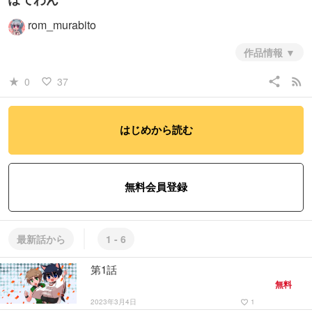
rom_murabito
作品情報
和風ファンタジー家族コメディ。00年代に描いたため絵が古いです。
share
rss_feed
0
37
star_rate
favorite_border
#ファンタジー・SF
#コメディ・ギャグ
はじめから読む
無料会員登録
最新話から
1 - 6
第1話
無料
2023年3月4日
1
favorite_border