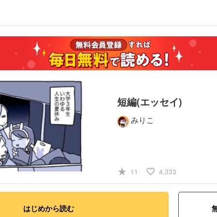
短編(エッセイ)
みりこ
#日常系
star_rate
favorite_border
11
4,333
はじめから読む