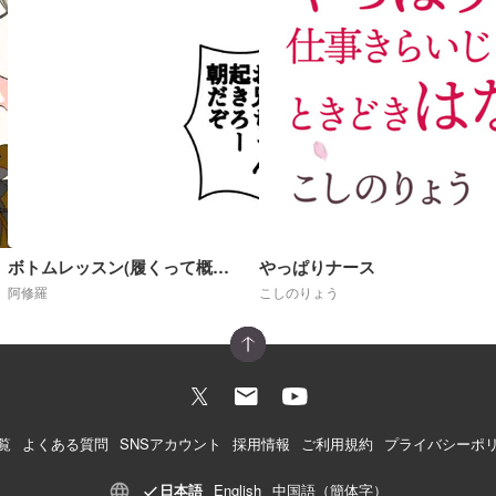
ボトムレッスン(履くって概念が崩壊した世界)R18
やっぱりナース
阿修羅
こしのりょう
覧
よくある質問
SNSアカウント
採用情報
ご利用規約
プライバシーポ
日本語
English
中国語（簡体字）