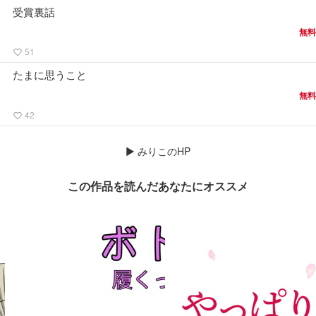
受賞裏話
無料
51
favorite_border
たまに思うこと
無料
42
favorite_border
▶
みりこのHP
この作品を読んだあなたにオススメ