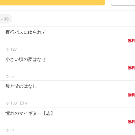
 - 39
夜行バスにゆられて
無料
127
favorite_border
小さい頃の夢はなぜ
無料
87
favorite_border
母と父のはなし
無料
103
4
favorite_border
chat_bubble_outline
憧れのマイギター【志】
無料
51
favorite_border