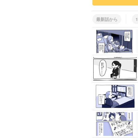
最新話から
1