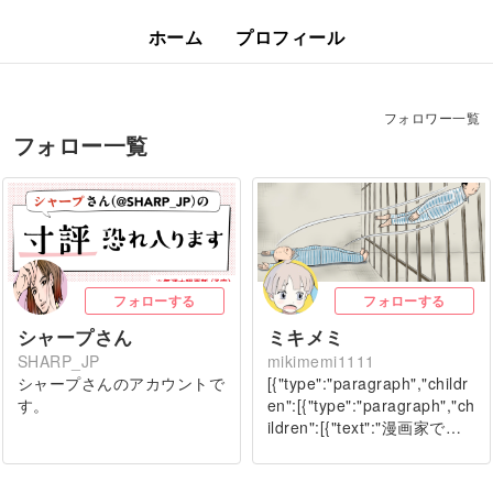
ホーム
プロフィール
フォロワー一覧
フォロー一覧
フォローする
フォローする
シャープさん
ミキメミ
SHARP_JP
mikimemi1111
シャープさんのアカウントで
[{"type":"paragraph","childr
す。
en":[{"type":"paragraph","ch
ildren":[{"text":"漫画家で…