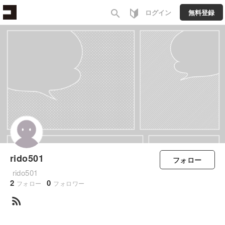
search
ログイン
無料登録
rido501
フォロー
rido501
2
0
フォロー
フォロワー
rss_feed
すべて