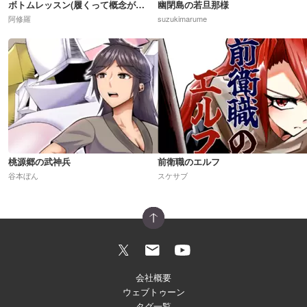
ボトムレッスン(履くって概念が崩壊した世界)R18
幽閉島の若旦那様
阿修羅
suzukimarume
桃源郷の武神兵
前衛職のエルフ
谷本ぼん
スケサブ
会社概要
ウェブトゥーン
タグ一覧