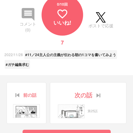
0
/10回
favorite_border
いいね!
コメント
ポストで応援
(0)
7
2022/11/28
#11／24主人公の主義が伝わる朝の1コマを書いてみよう
#ガチ編集求む
次の話
前の話
第25話