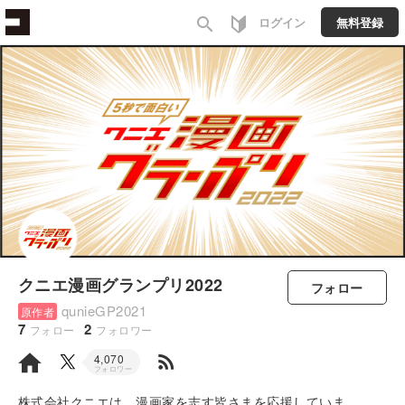
search
ログイン
無料登録
クニエ漫画グランプリ2022
フォロー
qunieGP2021
原作者
7
2
フォロー
フォロワー
rss_feed
4,070
フォロワー
株式会社クニエは、漫画家を志す皆さまを応援していま