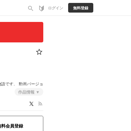
search
ログイン
無料登録
物語です。
動画バージョ
作品情報
h?v=jOKx3G2ewJ0
なお
rss_feed
はじめとした各配信サイト
ー
無料会員登録