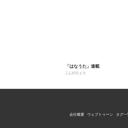
「はなうた」連載
こしのりょう
会社概要
ウェブトゥーン
タグ一