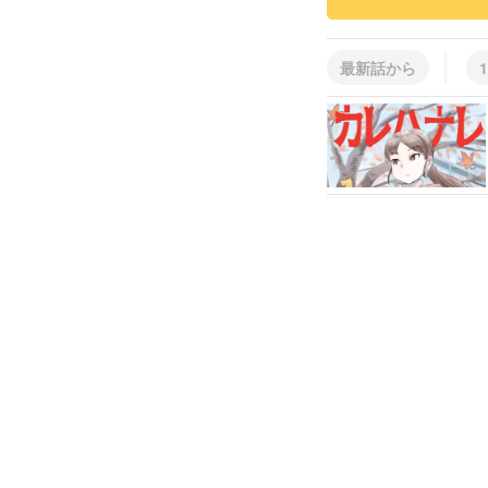
最新話から
1