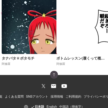
タナバタ☆ボタモチ
ボトムレッスン(履くって概念が崩壊した世界)R18
阿修羅
阿修羅
覧
よくある質問
SNSアカウント
採用情報
ご利用規約
プライバシーポ
日本語
English
中国語（簡体字）