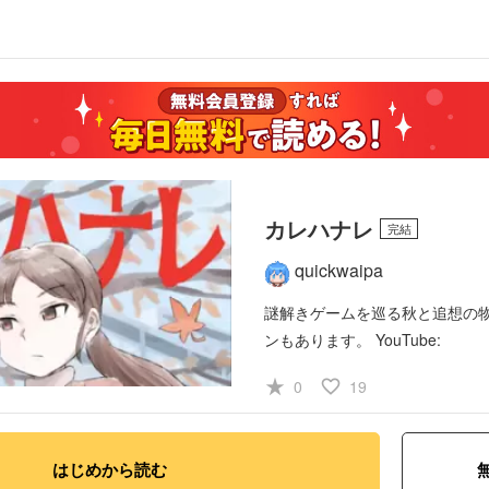
カレハナレ
完結
quickwaipa
謎解きゲームを巡る秋と追想の
ンもあります。
YouTube:
https://www.youtube.com/watc
star_rate
favorite_border
0
19
同タイトルの楽曲をSpotifyを
で配信中です。
#青年
#ミステリー・ホラ
はじめから読む