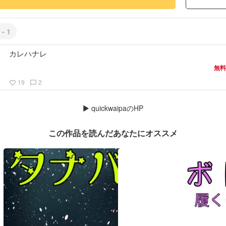
#ヒューマン・ドラマ
 - 1
カレハナレ
無料
19
2
favorite_border
chat_bubble_outline
▶
quickwaipaのHP
この作品を読んだあなたにオススメ