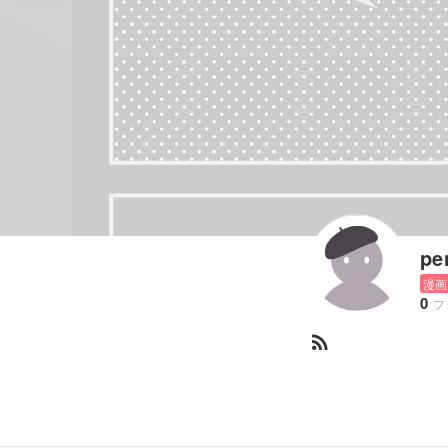
pe
漫画
0
フ
rss_feed