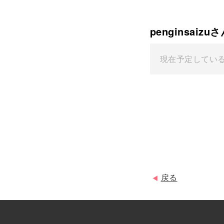
penginsaiz
現在予定してい
戻る
◀