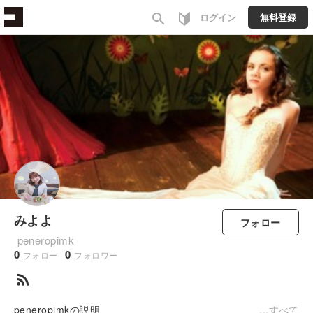
search
ログイン
無料登録
みよよ
フォロー
peneropimk
0
0
フォロー
フォロワー
rss_feed
peneropimkの説明
すべて