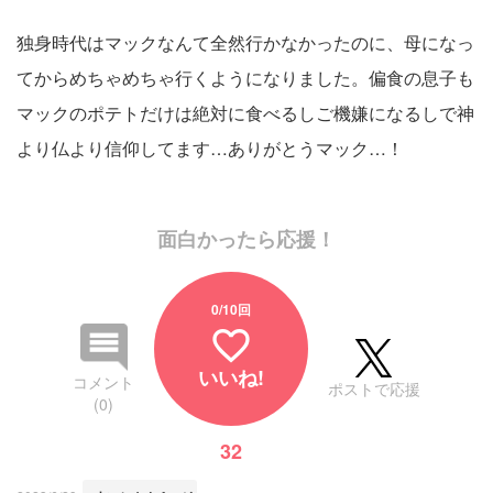
独身時代はマックなんて全然行かなかったのに、母になっ
てからめちゃめちゃ行くようになりました。偏食の息子も
マックのポテトだけは絶対に食べるしご機嫌になるしで神
より仏より信仰してます…ありがとうマック…！
面白かったら応援！
0
/10回
favorite_border
いいね!
コメント
ポストで応援
(0)
32