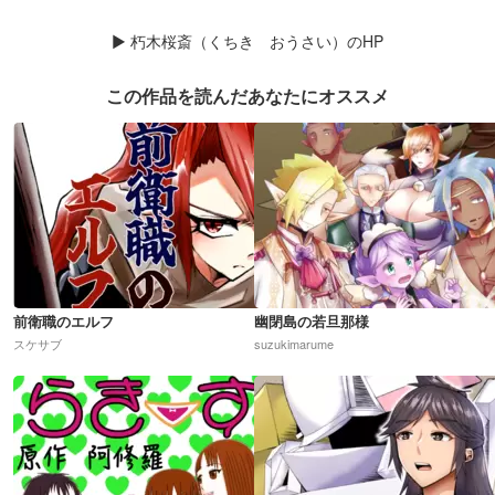
▶
朽木桜斎（くちき おうさい）のHP
この作品を読んだあなたにオススメ
前衛職のエルフ
幽閉島の若旦那様
スケサブ
suzukimarume