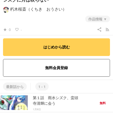
朽木桜斎（くちき おうさい）
作品情報
自作小説「ジャージを着た悪魔」に登場する柔術家・雨水シズク（うす
share
rss_feed
0
-
star_rate
favorite_border
い しずく）が主人公になる短編漫画（全３話予定）です。
同じく自
作小説「桜の朽木に虫の這うこと」シリーズに登場する弁護士で秘密結
社・龍影会（りゅうえいかい）の大幹部・右丞相こと蛮頭寺善継（ばん
はじめから読む
とうじ よしつぐ）が敵役になります。
出来上がったところから随時
投稿いたします。
ジャージを着た悪魔
https://kakuyomu.jp/works/822139841970435829
桜の朽木に虫の這
無料会員登録
うこと
https://kakuyomu.jp/works/16818093079012208483
#少年
#バトル・アクション
#ヒューマン・ドラマ
最新話から
1 - 1
この作品には
性的な表現
、
過激な表現
が含まれています
第１話 雨水シズク、蛮頭
寺清輝に会う
無料
1月9日