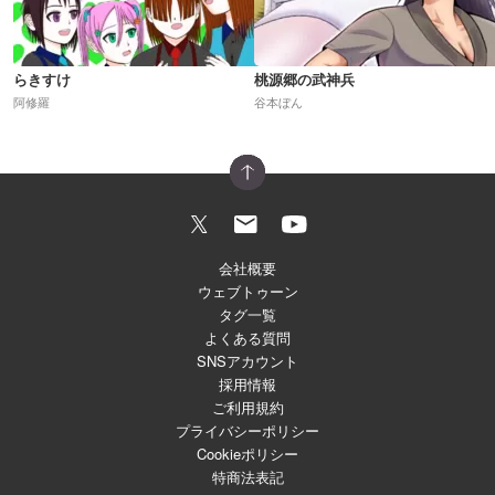
らきすけ
桃源郷の武神兵
阿修羅
谷本ぼん
会社概要
ウェブトゥーン
タグ一覧
よくある質問
SNSアカウント
採用情報
ご利用規約
プライバシーポリシー
Cookieポリシー
特商法表記