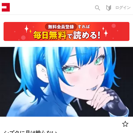
search
ログイン
シズクに月は映らない