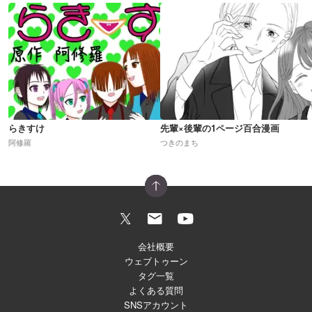
らきすけ
先輩×後輩の1ページ百合漫画
阿修羅
つきのまち
会社概要
ウェブトゥーン
タグ一覧
よくある質問
SNSアカウント