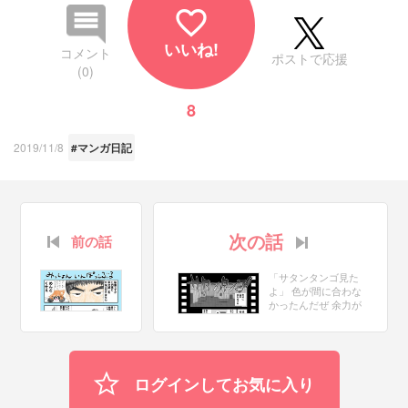
favorite_border
いいね!
コメント
ポストで応援
(0)
8
2019/11/8
#マンガ日記
次の話
前の話
「サタンタンゴ見た
よ」 色が間に合わな
かったんだぜ 余力が
あれば色つきおまけ
つきで今夜更新する
ぜ #コルクラボマン
ガ専科
ログインしてお気に入り