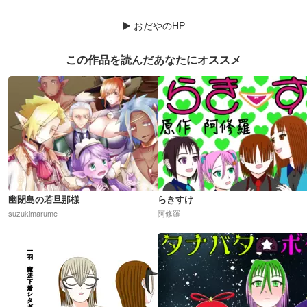
▶
おだやのHP
この作品を読んだあなたにオススメ
幽閉島の若旦那様
らきすけ
suzukimarume
阿修羅