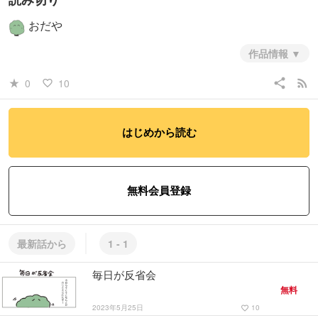
おだや
作品情報
share
rss_feed
0
10
star_rate
favorite_border
はじめから読む
無料会員登録
最新話から
1 - 1
毎日が反省会
無料
2023年5月25日
10
favorite_border