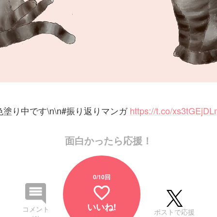
色塗り中です\n\n#振り返りマンガ
https://t.co/xs3tGEjD
面白かったら応援！
0
/10回
favorite_border
いいね!
コメント
ポストで応援