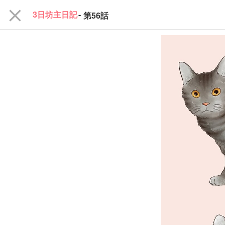
close
3日坊主日記
-
第56話