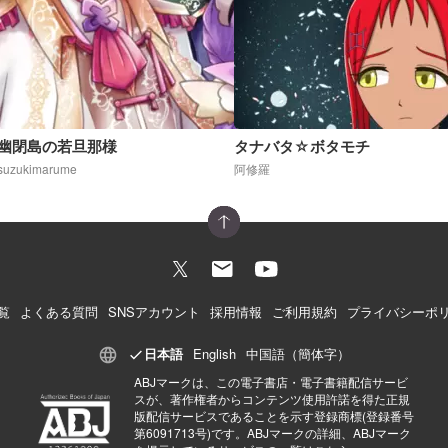
幽閉島の若旦那様
タナバタ☆ボタモチ
suzukimarume
阿修羅
覧
よくある質問
SNSアカウント
採用情報
ご利用規約
プライバシーポ
日本語
English
中国語（簡体字）
ABJマークは、この電子書店・電子書籍配信サービ
スが、著作権者からコンテンツ使用許諾を得た正規
版配信サービスであることを示す登録商標(登録番号
第6091713号)です。ABJマークの詳細、ABJマーク